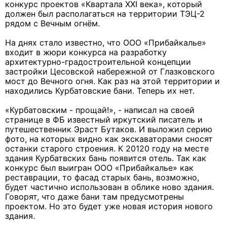
конкурс проектов «Квартала XXI века», который
должен был располагаться на территории ТЭЦ-2
рядом с Вечным огнём.
На днях стало известно, что ООО «Прибайкалье»
входит в жюри конкурса на разработку
архитектурно-градостроительной концепции
застройки Цесовской набережной от Глазковского
мост до Вечного огня. Как раз на этой территории и
находились Курбатовские бани. Теперь их нет.
«Курбатовским - прощай!», - написал на своей
странице в ФБ известный иркутский писатель и
путешественник Эраст Бутаков. И выложил серию
фото, на которых видно как экскаваторами сносят
останки старого строения. К 20120 году на месте
здания Курбатвских бань появится отель. Так как
конкурс был выигран ООО «Прибайкалье» как
реставрации, то фасад старых бань, возможно,
будет частично использован в облике ново здания.
Говорят, что даже бани там предусмотрены
проектом. Но это будет уже новая история нового
здания.