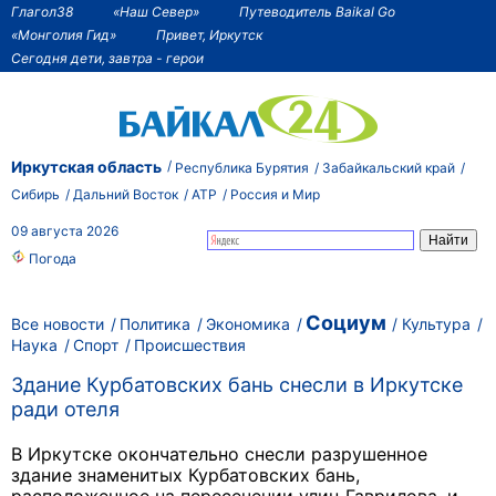
Глагол38
«Наш Север»
Путеводитель Baikal Go
«Монголия Гид»
Привет, Иркутск
Сегодня дети, завтра - герои
Иркутская область
Республика Бурятия
Забайкальский край
Сибирь
Дальний Восток
АТР
Россия и Мир
09 августа 2026
Погода
Социум
Все новости
Политика
Экономика
Культура
Наука
Спорт
Происшествия
Здание Курбатовских бань снесли в Иркутске
ради отеля
В Иркутске окончательно снесли разрушенное
здание знаменитых Курбатовских бань,