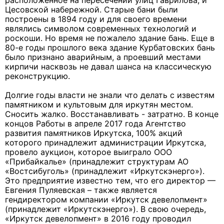
расположенное на пересечении улиц Гаврилова, и
Цесовской набережной. Старые бани были
построены в 1894 году и для своего времени
являлись символом современных технологий и
роскоши. Но время не пожалело здание бань. Еще в
80-е годы прошлого века здание Курбатовских бань
было признано аварийным, а проевший местами
кирпичи насквозь не давал шанса на классическую
реконструкцию.
Долгие годы власти не знали что делать с известям
памятником и культовым для иркутян местом.
Сносить жалко. Восстанавливать - затратно. В конце
концов Работы в апреле 2017 года Агентство
развития памятников Иркутска, 100% акций
которого принадлежит администрации Иркутска,
провело аукцион, которое выиграло ООО
«Прибайкалье» (принадлежит структурам АО
«Востсибуголь» (принадлежит «Иркутскэнерго»).
Это предприятие известно тем, что его директор —
Евгения Пуляевская – также является
гендиректором компании «Иркутск девелопмент»
(принадлежит «Иркутскэнерго»). В свою очередь,
«Иркутск девелопмент» в 2016 году проводил