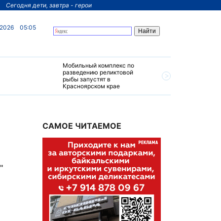
Сегодня дети, завтра - герои
 2026
05:05
Мобильный комплекс по
На север
разведению реликтовой
края пос
рыбы запустят в
четырехз
Красноярском крае
за 200 м
САМОЕ ЧИТАЕМОЕ
"