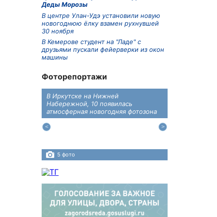
Деды Морозы
В центре Улан-Удэ установили новую
новогоднюю ёлку взамен рухнувшей
30 ноября
В Кемерове студент на "Ладе" с
друзьями пускали фейерверки из окон
машины
Фоторепортажи
В Иркутске на Нижней
В преддверии
дений
Набережной, 10 появилась
железнодоро
ласти
атмосферная новогодняя фотозона
напомнили во
пересечения 
Иркутском ра
5 фото
4 фото