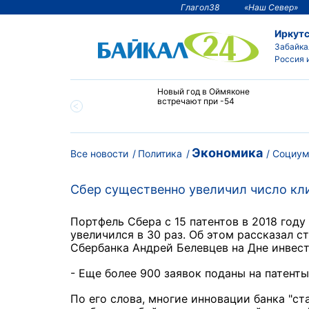
Глагол38
«Наш Север»
Иркутс
Забайка
Россия 
тии температура
Новый год в Оймяконе
 ниже -50°С
встречают при -54
Экономика
Все новости
Политика
Социу
Сбер существенно увеличил число кли
Портфель Сбера с 15 патентов в 2018 году
увеличился в 30 раз. Об этом рассказал с
Сбербанка Андрей Белевцев на Дне инвест
- Еще более 900 заявок поданы на патенты
По его слова, многие инновации банка "с