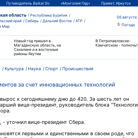
Путеводитель Baikal Go
«Монголия Гид»
Привет, Иркутск
кая область
Республика Бурятия
06 августа
льский край
Сибирь
Дальний Восток
АТР
Погода
и Мир
Новый год пришел в
В Петропавловске-
Магаданскую область, на
Камчатском - полночь!
Сахалине и в восточные
районы Якутии
м
Культура
Наука
Спорт
Происшествия
ентов за счет инновационных технологий
 вырос к сегодняшнему дню до 420. За шесть лет он
тарший вице-президент, руководитель блока "Технологи
ора.
, - уточнил вице-президент Сбера.
тановятся первыми и единственными в своем роде, что