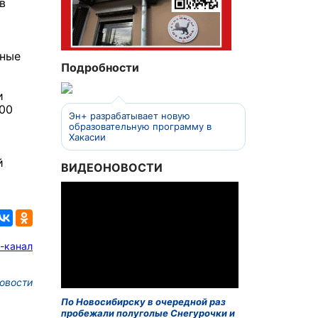
в
вные
Подробности
и
500
Эн+ разрабатывает новую
образовательную программу в
Хакасии
й
ВИДЕОНОВОСТИ
-канал
овости
По Новосибирску в очередной раз
пробежали полуголые Снегурочки и