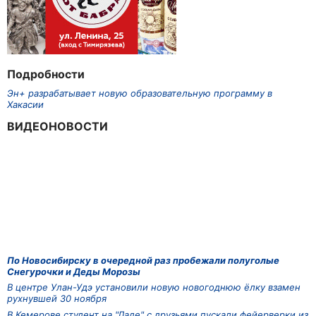
Подробности
Эн+ разрабатывает новую образовательную программу в
Хакасии
ВИДЕОНОВОСТИ
По Новосибирску в очередной раз пробежали полуголые
Снегурочки и Деды Морозы
В центре Улан-Удэ установили новую новогоднюю ёлку взамен
рухнувшей 30 ноября
В Кемерове студент на "Ладе" с друзьями пускали фейерверки из