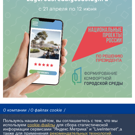
О компании
О файлах cookie
На сайте используются рекомендательные технологии
Пользуясь нашим сайтом, вы соглашаетесь с тем, что мы
Сетевое издание «Байкал24». Все права охраняются законом.
используем
cookie-файлы
для сбора статистической
При использовании материалов агентства на других сайтах, обязательна
информации сервисами "Яндекс.Метрика" и "LiveInternet",а
гиперссылка.
также для применения
рекомендательных технологий
.