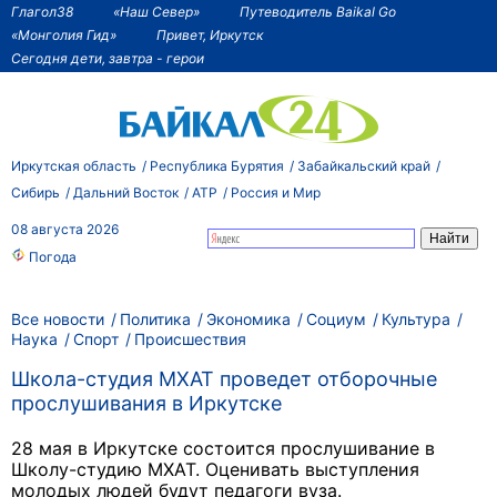
Глагол38
«Наш Север»
Путеводитель Baikal Go
«Монголия Гид»
Привет, Иркутск
Сегодня дети, завтра - герои
Иркутская область
Республика Бурятия
Забайкальский край
Сибирь
Дальний Восток
АТР
Россия и Мир
08 августа 2026
Погода
Все новости
Политика
Экономика
Социум
Культура
Наука
Спорт
Происшествия
Школа-студия МХАТ проведет отборочные
прослушивания в Иркутске
28 мая в Иркутске состоится прослушивание в
Школу-студию МХАТ. Оценивать выступления
молодых людей будут педагоги вуза.