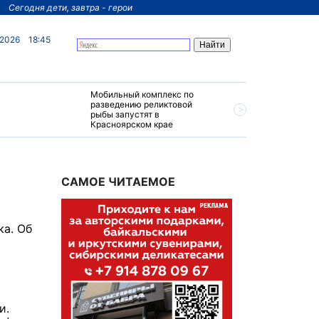
Сегодня дети, завтра - герои
 2026
18:45
Мобильный комплекс по
На север
разведению реликтовой
края пос
рыбы запустят в
четырехз
Красноярском крае
за 200 м
САМОЕ ЧИТАЕМОЕ
ка. Об
и.