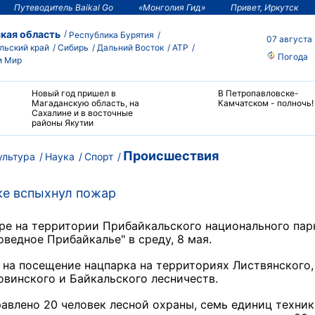
Путеводитель Baikal Go
«Монголия Гид»
Привет, Иркутск
кая область
Республика Бурятия
07 августа
льский край
Сибирь
Дальний Восток
АТР
Погода
и Мир
Новый год пришел в
В Петропавловске-
Магаданскую область, на
Камчатском - полночь!
Сахалине и в восточные
районы Якутии
Происшествия
ультура
Наука
Спорт
ке вспыхнул пожар
ре на территории Прибайкальского национального пар
ведное Прибайкалье" в среду, 8 мая.
на посещение нацпарка на территориях Листвянского,
винского и Байкальского лесничеств.
равлено 20 человек лесной охраны, семь единиц техник