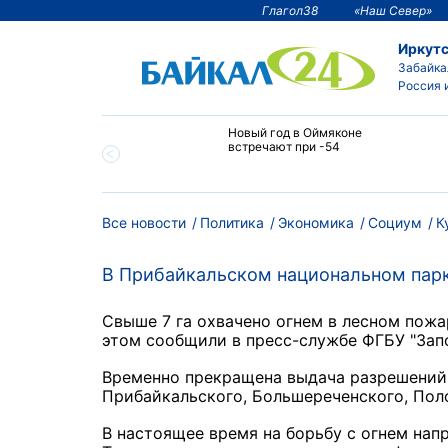
Глагол38
«Наш Север»
Иркутс
Забайка
Россия 
тии температура
Новый год в Оймяконе
 ниже -50°С
встречают при -54
Все новости
Политика
Экономика
Социум
К
В Прибайкальском национальном пар
Свыше 7 га охвачено огнем в лесном пожа
этом сообщили в пресс-службе ФГБУ "Запо
Временно прекращена выдача разрешений 
Прибайкальского, Большереченского, Поло
В настоящее время на борьбу с огнем нап