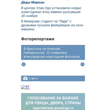
Деды Морозы
В центре Улан-Удэ установили новую
новогоднюю ёлку взамен рухнувшей
30 ноября
В Кемерове студент на "Ладе" с
друзьями пускали фейерверки из окон
машины
Фоторепортажи
В Иркутске на Нижней
В преддверии
дений
Набережной, 10 появилась
железнодоро
ласти
атмосферная новогодняя фотозона
напомнили во
пересечения 
Иркутском ра
5 фото
4 фото