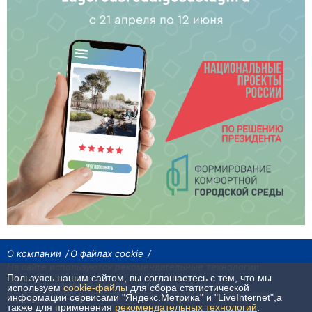
О компании
О файлах cookie
На сайте используются рекомендательные технологии
Пользуясь нашим сайтом, вы соглашаетесь с тем, что мы
Сетевое издание «Байкал24». Все права охраняются законом.
используем
cookie-файлы
для сбора статистической
При использовании материалов агентства на других сайтах, обязательна
информации сервисами "Яндекс.Метрика" и "LiveInternet",а
гиперссылка.
также для применения
рекомендательных технологий
.