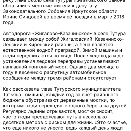
реку Лена около села Тутуры Жигаловского района
обратились местные жители к депутату
Законодательного Собрания Иркутской области
Ирине Синцовой во время её поездки в марте 2018
года.
Автодорога «Жигалово-Казачинское» в селе Тутура
связывает между собой Жигаловский, Казачинско-
Ленский и Киренский районы, а Лена является
естественной водной преградой. Зимой машины и
люди передвигаются по льду. После ледохода и до
установления ледовой переправы устанавливают
наплавной понтонный мост. Однако два месяца в
году в весеннюю распутицу автомобильное
сообщение между тремя районами отсутствует.
Как рассказала глава Тутурского муниципалитета
Татьяна Томшина, каждый год за счёт районного
бюджета обустраивают деревянные мостки, по
которым люди переходят с одного берега на другой.
Регулярно льдины отрываются, мостки сносит,
часто люди преодолевают путь в несколько
десятков метров с риском для жизни. «Это счастье,
что еще никого не унесло, ведь каждый день люди