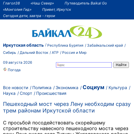
Глагол38
«Наш Север»
Путеводитель Baikal Go
«Монголия Гид»
Привет, Иркутск
Сегодня дети, завтра - герои
Иркутская область
Республика Бурятия
Забайкальский край
Сибирь
Дальний Восток
АТР
Россия и Мир
09 августа 2026
Погода
Социум
Все новости
Политика
Экономика
Культура
Наука
Спорт
Происшествия
Пешеходный мост через Лену необходим сразу
трем районам Иркутской области
С просьбой посодействовать скорейшему
строительству навесного пешеходного моста через