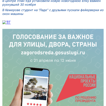
В центре Улан-Удэ установили новую новогоднюю ёлку взамен
рухнувшей 30 ноября
В Кемерове студент на "Ладе" с друзьями пускали фейерверки из
окон машины