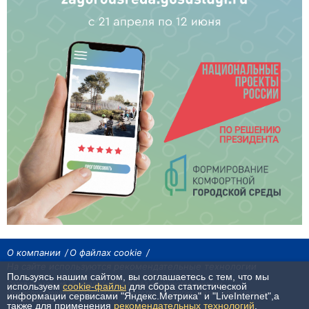
О компании
О файлах cookie
На сайте используются рекомендательные технологии
Пользуясь нашим сайтом, вы соглашаетесь с тем, что мы
Сетевое издание «Байкал24». Все права охраняются законом.
используем
cookie-файлы
для сбора статистической
При использовании материалов агентства на других сайтах, обязательна
информации сервисами "Яндекс.Метрика" и "LiveInternet",а
гиперссылка.
также для применения
рекомендательных технологий
.