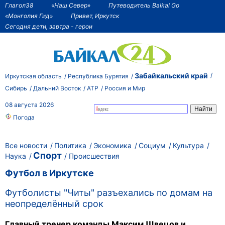
Глагол38
«Наш Север»
Путеводитель Baikal Go
«Монголия Гид»
Привет, Иркутск
Сегодня дети, завтра - герои
Забайкальский край
Иркутская область
Республика Бурятия
Сибирь
Дальний Восток
АТР
Россия и Мир
08 августа 2026
Погода
Все новости
Политика
Экономика
Социум
Культура
Спорт
Наука
Происшествия
Футбол в Иркутске
Футболисты "Читы" разъехались по домам на
неопределённый срок
Главный тренер команды Максим Швецов и