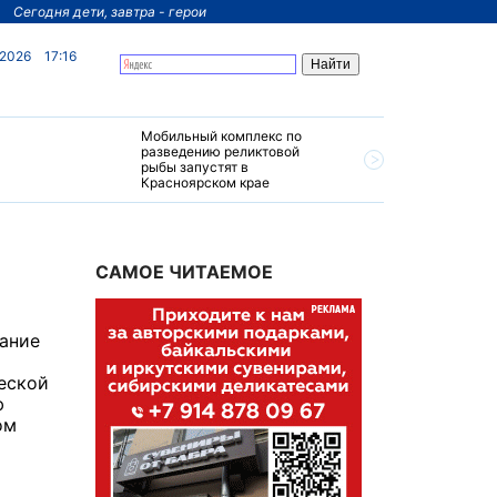
Сегодня дети, завтра - герои
 2026
17:16
Мобильный комплекс по
На север
разведению реликтовой
края пос
рыбы запустят в
четырехз
Красноярском крае
за 200 м
САМОЕ ЧИТАЕМОЕ
щание
еской
ю
ом