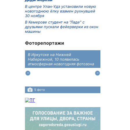
В центре Улан-Удэ установили новую
новогоднюю ёлку взамен рухнувшей
30 ноября
В Кемерове студент на "Ладе" с
друзьями пускали фейерверки из окон
машины
Фоторепортажи
В Иркутске на Нижней
В преддверии
дений
Набережной, 10 появилась
железнодоро
ласти
атмосферная новогодняя фотозона
напомнили во
пересечения 
Иркутском ра
5 фото
4 фото