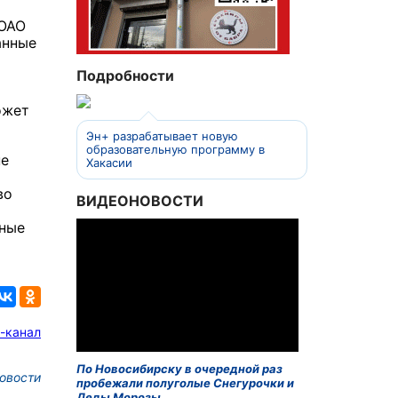
 ОАО
анные
Подробности
ожет
Эн+ разрабатывает новую
образовательную программу в
не
Хакасии
во
ВИДЕОНОВОСТИ
ьные
-канал
По Новосибирску в очередной раз
овости
пробежали полуголые Снегурочки и
Деды Морозы