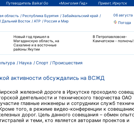
Путеводитель Baikal Go
«Монголия Гид»
Привет, Иркутск
06 августа
ая область
Республика Бурятия
Забайкальский край
Дальний Восток
АТР
Россия и Мир
Погода
Новый год пришел в
В Петропавловске-
Магаданскую область, на
Камчатском - полночь!
Сахалине и в восточные
районы Якутии
ультура
Наука
Спорт
Происшествия
кой активности обсуждались на ВСЖД
ибирской железной дороге в Иркутске проходило сове
торской деятельности и технического творчества ОАО
участие главные инженеры и сотрудники служб технич
 Кроме того, в режиме видео-конференции к совещани
елезных дорог. Цель данного совещания – обмен опыт
истралей и теми, кто является авторами проектов и