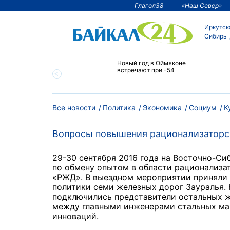
Глагол38
«Наш Север»
Иркутск
Сибирь
тии температура
Новый год в Оймяконе
 ниже -50°С
встречают при -54
Все новости
Политика
Экономика
Социум
К
Вопросы повышения рационализаторс
29-30 сентября 2016 года на Восточно-С
по обмену опытом в области рационализа
«РЖД». В выездном мероприятии приняли 
политики семи железных дорог Зауралья.
подключились представители остальных ж
между главными инженерами стальных маг
инноваций.