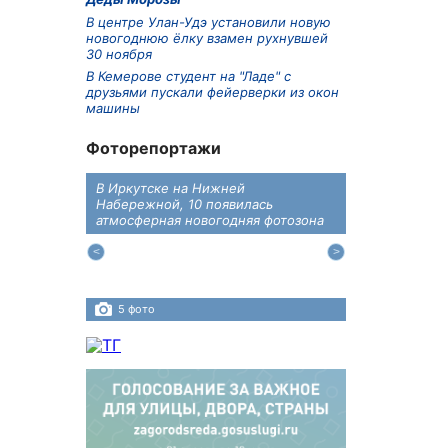
В центре Улан-Удэ установили новую
новогоднюю ёлку взамен рухнувшей
30 ноября
В Кемерове студент на "Ладе" с
друзьями пускали фейерверки из окон
машины
Фоторепортажи
В Иркутске на Нижней
В преддверии
дений
Набережной, 10 появилась
железнодоро
ласти
атмосферная новогодняя фотозона
напомнили во
пересечения 
Иркутском ра
5 фото
4 фото