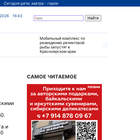
Сегодня дети, завтра - герои
 2026
16:43
Мобильный комплекс по
На север
разведению реликтовой
края пос
рыбы запустят в
четырехз
Красноярском крае
за 200 м
САМОЕ ЧИТАЕМОЕ
скими
0.
а и
00