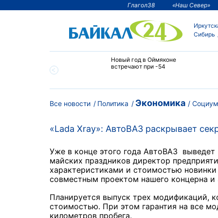
Глагол38
«Наш Север»
Иркутск
Сибирь
тии температура
Новый год в Оймяконе
 ниже -50°С
встречают при -54
Экономика
Все новости
Политика
Социу
«Lada Xray»: АвтоВАЗ раскрывает сек
Уже в конце этого года АвтоВАЗ выведет
майских праздников
директор предприяти
характеристиками и стоимостью новинки
совместным проектом нашего концерна и а
Планируется выпуск трех модификаций, к
стоимостью.
При этом гарантия на все м
километров пробега.