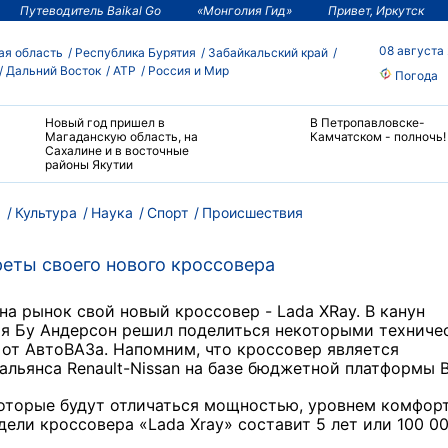
Путеводитель Baikal Go
«Монголия Гид»
Привет, Иркутск
08 августа
ая область
Республика Бурятия
Забайкальский край
Дальний Восток
АТР
Россия и Мир
Погода
Новый год пришел в
В Петропавловске-
Магаданскую область, на
Камчатском - полночь!
Сахалине и в восточные
районы Якутии
м
Культура
Наука
Спорт
Происшествия
реты своего нового кроссовера
 на рынок свой новый кроссовер -
Lada XRay. В канун
я Бу Андерсон решил поделиться некоторыми техниче
 от
АвтоВАЗа.
Напомним, что кроссовер является
льянса Renault-Nissan на базе бюджетной платформы B
оторые будут отличаться мощностью, уровнем комфорт
одели кроссовера
«Lada Xray»
составит 5 лет или 100 0