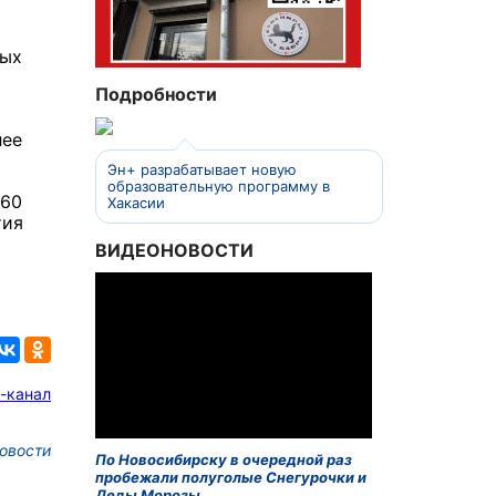
ных
Подробности
лее
Эн+ разрабатывает новую
образовательную программу в
 60
Хакасии
тия
ВИДЕОНОВОСТИ
-канал
овости
По Новосибирску в очередной раз
пробежали полуголые Снегурочки и
Деды Морозы