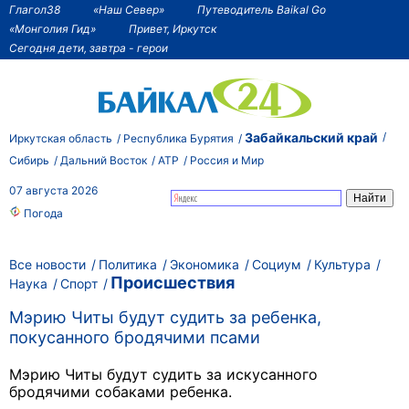
Глагол38
«Наш Север»
Путеводитель Baikal Go
«Монголия Гид»
Привет, Иркутск
Сегодня дети, завтра - герои
Забайкальский край
Иркутская область
Республика Бурятия
Сибирь
Дальний Восток
АТР
Россия и Мир
07 августа 2026
Погода
Все новости
Политика
Экономика
Социум
Культура
Происшествия
Наука
Спорт
Мэрию Читы будут судить за ребенка,
покусанного бродячими псами
Мэрию Читы будут судить за искусанного
бродячими собаками ребенка.