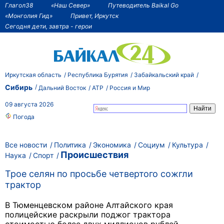
Глагол38
«Наш Север»
Путеводитель Baikal Go
«Монголия Гид»
Привет, Иркутск
Сегодня дети, завтра - герои
Иркутская область
Республика Бурятия
Забайкальский край
Сибирь
Дальний Восток
АТР
Россия и Мир
09 августа 2026
Погода
Все новости
Политика
Экономика
Социум
Культура
Происшествия
Наука
Спорт
Трое селян по просьбе четвертого сожгли
трактор
В Тюменцевском районе Алтайского края
полицейские раскрыли поджог трактора