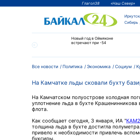
Глагол38
«Наш Север»
Иркутск
Сибирь
тии температура
Новый год в Оймяконе
 ниже -50°С
встречают при -54
Все новости
Политика
Экономика
Социум
К
На Камчатке льды сковали бухту баз
На Камчатском полуострове холодная пог
уплотнение льда в бухте Крашенинникова 
флота.
Как сообщает сегодня, 3 января, ИА "
КАМ2
толщина льда в бухте достигла полуметра
привело к необходимости привлечь вспомо
буксиры.