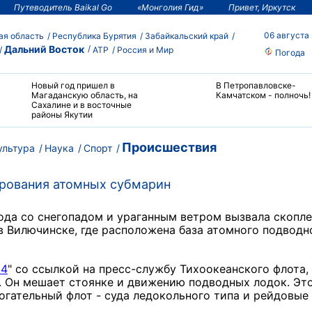
Путеводитель Baikal Go
«Монголия Гид»
Привет, Иркутск
06 августа
ая область
Республика Бурятия
Забайкальский край
Дальний Восток
АТР
Россия и Мир
Погода
Новый год пришел в
В Петропавловске-
Магаданскую область, на
Камчатском - полночь!
Сахалине и в восточные
районы Якутии
Происшествия
ультура
Наука
Спорт
ирования атомных субмарин
ода со снегопадом и ураганным ветром вызвала скопле
в Вилючинске, где расположена база атомного подводн
4
" со ссылкой на пресс-службу Тихоокеанского флота,
. Он мешает стоянке и движению подводных лодок. Эт
гательный флот - суда ледокольного типа и рейдовые