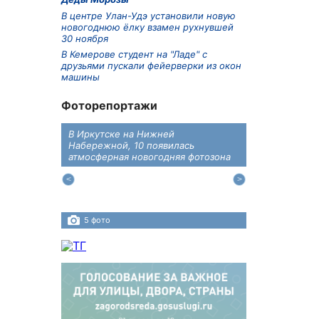
В центре Улан-Удэ установили новую
новогоднюю ёлку взамен рухнувшей
30 ноября
В Кемерове студент на "Ладе" с
друзьями пускали фейерверки из окон
машины
Фоторепортажи
В Иркутске на Нижней
В преддверии
дений
Набережной, 10 появилась
железнодоро
ласти
атмосферная новогодняя фотозона
напомнили во
пересечения 
Иркутском ра
5 фото
4 фото