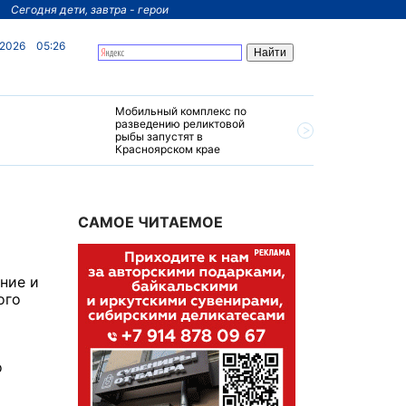
Сегодня дети, завтра - герои
 2026
05:26
Мобильный комплекс по
На север
разведению реликтовой
края пос
рыбы запустят в
четырехз
Красноярском крае
за 200 м
САМОЕ ЧИТАЕМОЕ
ние и
ого
о