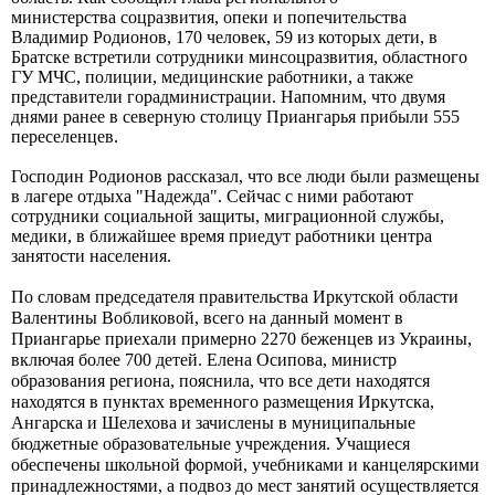
министерства
соцразвития, опеки и попечительства
Владимир Родионов, 170 человек, 59 из которых дети, в
Братске встретили сотрудники минсоцразвития, областного
ГУ МЧС, полиции,
медицинские работники, а также
представители горадминистрации. Напомним, что двумя
днями ранее в северную столицу Приангарья
прибыли 555
переселенцев.
Господин Родионов рассказал, что все люди были размещены
в лагере отдыха "Надежда". Сейчас с ними работают
сотрудники социальной защиты,
миграционной службы,
медики, в ближайшее время приедут работники центра
занятости населения.
По словам председателя правительства Иркутской области
Валентины Вобликовой, всего на данный момент в
Приангарье приехали
примерно 2270 беженцев из Украины,
включая более 700 детей. Елена Осипова, министр
образования региона, пояснила, что все дети находятся
находятся в пунктах временного размещения
Иркутска,
Ангарска и Шелехова и зачислены в муниципальные
бюджетные образовательные
учреждения
. Учащиеся
обеспечены
школьной формой, учебниками и канцелярскими
принадлежностями, а подвоз до мест занятий осуществляется