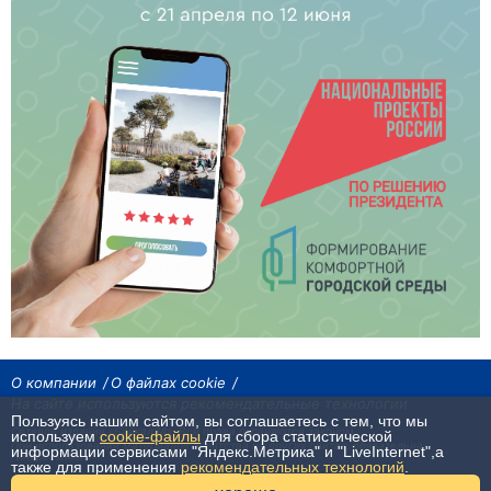
О компании
О файлах cookie
На сайте используются рекомендательные технологии
Пользуясь нашим сайтом, вы соглашаетесь с тем, что мы
Сетевое издание «Байкал24». Все права охраняются законом.
используем
cookie-файлы
для сбора статистической
При использовании материалов агентства на других сайтах, обязательна
информации сервисами "Яндекс.Метрика" и "LiveInternet",а
гиперссылка.
также для применения
рекомендательных технологий
.