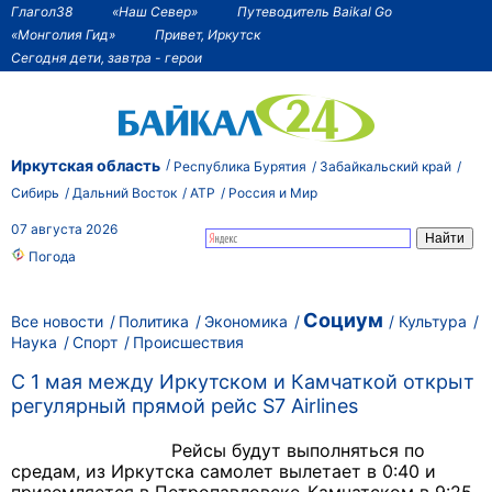
Глагол38
«Наш Север»
Путеводитель Baikal Go
«Монголия Гид»
Привет, Иркутск
Сегодня дети, завтра - герои
Иркутская область
Республика Бурятия
Забайкальский край
Сибирь
Дальний Восток
АТР
Россия и Мир
07 августа 2026
Погода
Социум
Все новости
Политика
Экономика
Культура
Наука
Спорт
Происшествия
С 1 мая между Иркутском и Камчаткой открыт
регулярный прямой рейс S7 Airlines
Рейсы будут выполняться по
средам, из Иркутска самолет вылетает в 0:40 и