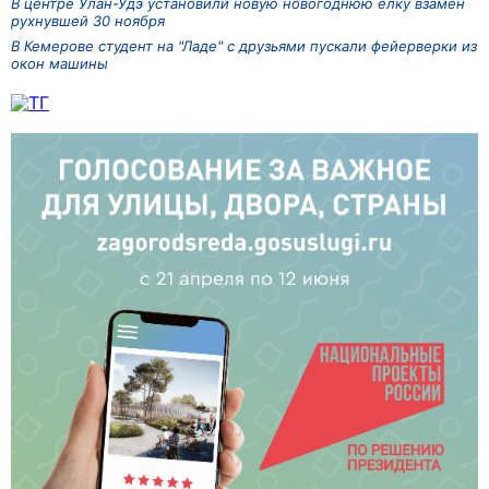
В центре Улан-Удэ установили новую новогоднюю ёлку взамен
рухнувшей 30 ноября
В Кемерове студент на "Ладе" с друзьями пускали фейерверки из
окон машины