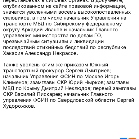
перестановках в силовых органах. В документе,
опубликованном на сайте правовой информации,
значатся уволенными восемь высокопоставленных
силовиков, в том числе
начальник Управления на
транспорте МВД по Сибирскому федеральному
округу Аркадий Иванов и
начальник Главного
управления министерства по делам ГО,
чрезвычайным ситуациям и ликвидации
последствий стихийных бедствий по республике
Хакасия Александр Некрасов.
Также уволены этим же приказом
Южный
транспортный прокурор Сергей Дмитриев;
начальник Управления ФСИН по Москве Игорь
Клименов; з
замглавы СКР Юрий Нырков
;
з
амглавы
МВД по Крыму Дмитрий Неклюдов; первый замглавы
СКР Василий Пискарев; начальник Главного
управления ФСИН по Свердловской области Сергей
Худорожков.