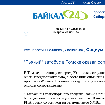
Глагол38
«Наш Север»
Иркутск
Сибир
тии температура
Новый год в Оймяконе
 ниже -50°С
встречают при -54
Социум
Все новости
Политика
Экономика
"Пьяный" автобус в Томске оказал со
В Томске, в пятницу вечером, 29 апреля, сотруд
были, предположительно, в состоянии опьянения.
проспекте Фрунзе. Но затем между полицейским
оказали
сопротивление.
"Пассажиры транспортного средства, также с при
были доставлены в полицейский участок. В наст
РИА Томск со ссылкой на региональное УМВД.