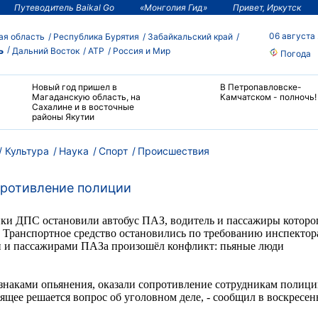
Путеводитель Baikal Go
«Монголия Гид»
Привет, Иркутск
06 августа
ая область
Республика Бурятия
Забайкальский край
ь
Дальний Восток
АТР
Россия и Мир
Погода
Новый год пришел в
В Петропавловске-
Магаданскую область, на
Камчатском - полночь!
Сахалине и в восточные
районы Якутии
Культура
Наука
Спорт
Происшествия
противление полиции
ники ДПС остановили автобус
ПАЗ
, водитель и пассажиры которо
 Транспортное средство остановились по требованию инспектор
и и пассажирами ПАЗа произошёл конфликт: пьяные люди
знаками опьянения, оказали сопротивление сотрудникам полици
оящее
решается вопрос об уголовном деле, - сообщил в воскресен