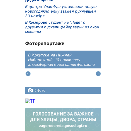
В центре Улан-Удэ установили новую
новогоднюю ёлку взамен рухнувшей
30 ноября
В Кемерове студент на "Ладе" с
друзьями пускали фейерверки из окон
машины
Фоторепортажи
В Иркутске на Нижней
В преддверии
дений
Набережной, 10 появилась
железнодоро
ласти
атмосферная новогодняя фотозона
напомнили во
пересечения 
Иркутском ра
5 фото
4 фото