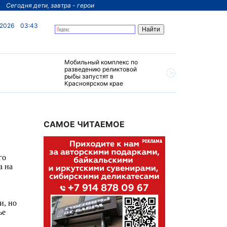
Сегодня дети, завтра - герои
 2026
03:43
Мобильный комплекс по
На север
разведению реликтовой
края пос
рыбы запустят в
четырехз
Красноярском крае
за 200 м
САМОЕ ЧИТАЕМОЕ
го
а на
и, но
ье